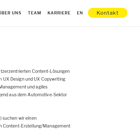
Kontakt
ÜBER UNS
TEAM
KARRIERE
EN
 nutzerzentrierten Content-Lösungen
hem UX Design und UX Copywriting
 Management und agiles
iegend aus dem Automotive-Sektor
h) suchen wir einen
h Content-Erstellung/Management