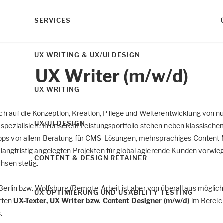
SERVICES
UX WRITING & UX/UI DESIGN
UX Writer (m/w/d)
UX WRITING
 sich auf die Konzeption, Kreation, Pflege und Weiterentwicklung von
UX/UI DESIGN
 spezialisiert. In unserem Leistungsportfolio stehen neben klassisc
Apps vor allem Beratung für CMS-Lösungen, mehrsprachiges Content
langfristig angelegten Projekten für global agierende Kunden vorw
CONTENT & DESIGN RETAINER
chsen stetig.
 Berlin bzw. Wolfsburg (Remote-Arbeit ist aber von überall aus möglic
UX OPTIMIERUNG UND USABILITY TESTING
rten
UX-Texter, UX Writer bzw. Content Designer (m/w/d)
im Bereic
.