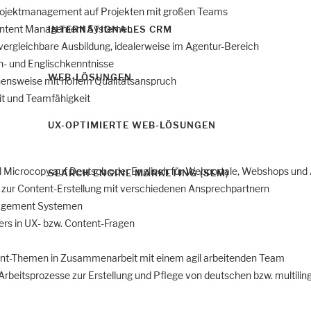
rojektmanagement auf Projekten mit großen Teams
Content Management Systemen
INTERNATIONALES CRM
ergleichbare Ausbildung, idealerweise im Agentur-Bereich
- und Englischkenntnisse
WEB-LÖSUNGEN
hensweise mit hohem Qualitätsanspruch
it und Teamfähigkeit
UX-OPTIMIERTE WEB-LÖSUNGEN
nd Microcopy auf Deutsch oder Englisch für Webportale, Webshops und
SEARCH ENGINE MARKETING (SEM)
ur Content-Erstellung mit verschiedenen Ansprechpartnern
nagement Systemen
rs in UX- bzw. Content-Fragen
nt-Themen in Zusammenarbeit mit einem agil arbeitenden Team
 Arbeitsprozesse zur Erstellung und Pflege von deutschen bzw. multili