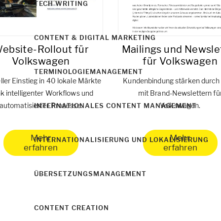
TECH WRITING
CONTENT & DIGITAL MARKETING
ebsite-Rollout für
Mailings und Newsle
Volkswagen
für Volkswagen
TERMINOLOGIEMANAGEMENT
ler Einstieg in 40 lokale Märkte
Kundenbindung stärken durc
k intelligenter Workflows und
mit Brand-Newslettern fü
automatisierter Prozesse.
Volkswagen.
INTERNATIONALES CONTENT MANAGEMENT
Mehr
Mehr
INTERNATIONALISIERUNG UND LOKALISIERUNG
erfahren
erfahren
ÜBERSETZUNGSMANAGEMENT
CONTENT CREATION