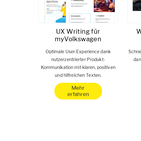
UX Writing für
W
myVolkswagen
Optimale User-Experience dank
Schnel
nutzerzentrierter Produkt-
dan
Kommunikation mit klaren, positiven
und hilfreichen Texten.
Mehr
erfahren